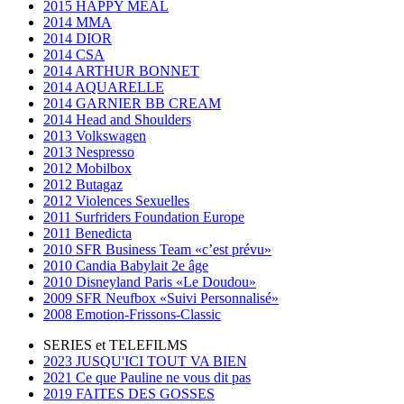
2015 HAPPY MEAL
2014 MMA
2014 DIOR
2014 CSA
2014 ARTHUR BONNET
2014 AQUARELLE
2014 GARNIER BB CREAM
2014 Head and Shoulders
2013 Volkswagen
2013 Nespresso
2012 Mobilbox
2012 Butagaz
2012 Violences Sexuelles
2011 Surfriders Foundation Europe
2011 Benedicta
2010 SFR Business Team «c’est prévu»
2010 Candia Babylait 2e âge
2010 Disneyland Paris «Le Doudou»
2009 SFR Neufbox «Suivi Personnalisé»
2008 Emotion-Frissons-Classic
SERIES et TELEFILMS
2023 JUSQU'ICI TOUT VA BIEN
2021 Ce que Pauline ne vous dit pas
2019 FAITES DES GOSSES