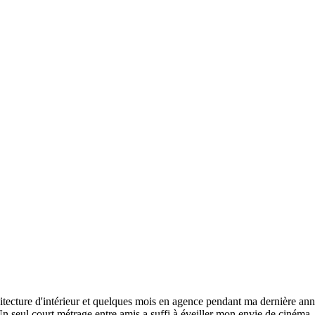
itecture d'intérieur et quelques mois en agence pendant ma dernière anné
Un seul court métrage entre amis a suffi à éveiller mon envie de cinéma.