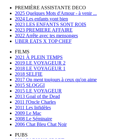
PREMIÈRE ASSISTANTE DECO
2025 Quelques Mots d'Amour - à venir ...
2024 Les enfants vont bien
2023 LES ENFANTS SONT ROIS
2023 PREMIERE AFFAIRE
2022 Arrête avec tes mensonges
UBER EATS X TOP CHEF
FILMS
2021 À PLEIN TEMPS
2019 LE VOYAGEUR 2
2018 LE VOYAGEUR 1
2018 SELFIE
2017 On ment toujours à ceux qu'on aime
2015 SLOGGI
2015 LE VOYAGEUR
2013 Goal of the Dead
2011 l'Oncle Charles
2011 Les Infidèles
2009 Le Mac
2008 Le Séminaire
2006 Chat Bleu Chat Noir
PUBS